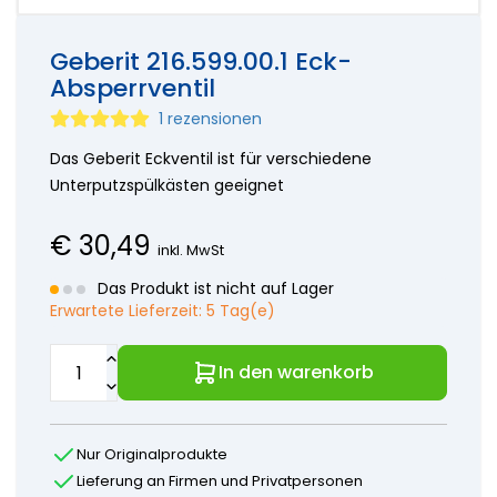
Wasser
Ersatzteile
Grohe
Teile einer
Perrin
Klassische
Teile für
Ersatzteile
Seifenpumpe
&
Wasserhähne
Geschirrspüler
Geberit 216.599.00.1 Eck-
Hansa-
Rowe
Seifenflaschen
Sensor-
Ersatzteile für
Ersatzteile
Absperrventil
Newform
Zubehör
Armaturen
Waschmaschinen
Horus
Franke
Anschlussschläuche
1 rezensionen
Unterputz-
Bosch
Ersatzteile
Grohe
Leitfaden
Mischbatterien
Siemens
Hansgrohe
zur
Vola
Das Geberit Eckventil ist für verschiedene
Sanitärarmaturen
Teile
Ersatzteile
Auswahl
Blanco
Unterputzspülkästen geeignet
Paffoni
von
Damixa
onderdelen
Kranteilen
Jado
Perrin
€
30,49
Borma
inkl. MwSt
und
Venlo
Rowe
Das Produkt ist nicht auf Lager
und
Teile
Erwartete Lieferzeit:
5 Tag(e)
Ideal
Ideal
standard
Standard
Lavanto
In den warenkorb
Ersatzteile
Kludi
Jado -
Bongio
Borma
Horus
Ersatzteile
FM
Nur Originalprodukte
Kludi-
Mattsson
Lieferung an Firmen und Privatpersonen
Ersatzteile