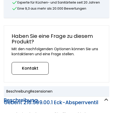
Floww
Experte für Küchen- und Sanitärteile seit 20 Jahren
KWC-
VSH
Ersatzteile
Eine 9,3 aus mehr als 20.000 Bewertungen
Geberit
Lavanto
Dometic
Ersatzteile
Vervangingsmarkt
Mora-
Salice
Ersatzteile
Paini
Newform-
Haben Sie eine Frage zu diesem
Schell
Ersatzteile
Produkt?
Paffoni
Quooker-
Itho
Mit den nachfolgenden Optionen können Sie uns
Ersatzteile
Daalderop
kontaktieren und eine Frage stellen.
Selsiuz
Delabie
Ersatzteile
Selsiuz
Einzelne
Kontakt
Caressi
Teile
Venlo-
Ersatzteile
Vola-
Ersatzteile
Beschreibung
Rezensionen
VSH-
Beschreibung
Ersatzteile
Geberit 216.599.00.1 Eck-Absperrventil
Andere
Marken