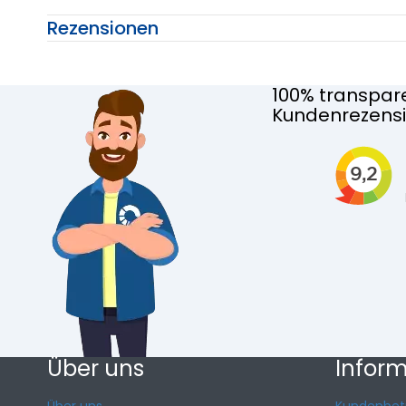
Rezensionen
100% transpar
Kundenrezens
Über uns
Infor