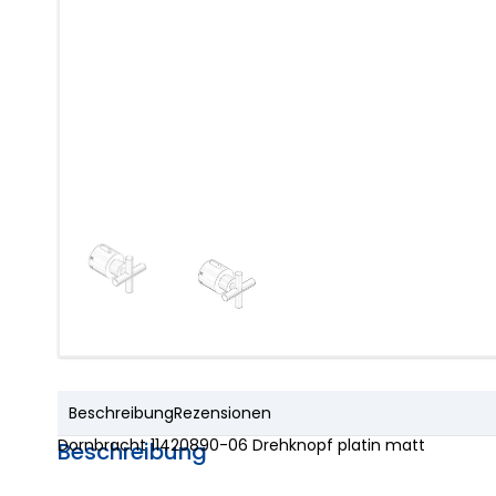
Beschreibung
Rezensionen
Dornbracht 11420890-06 Drehknopf platin matt
Beschreibung