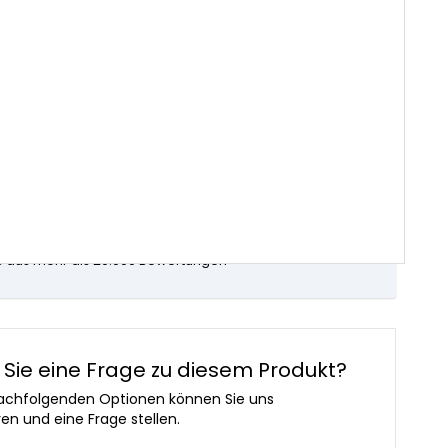
rrätig
ntagen vor 16 Uhr bestellt = Am selben Tag
In den warenkorb
iginalprodukte
ung an Firmen und Privatpersonen
 für Küchen- und Sanitärteile seit 20 Jahren
,3 aus mehr als 20.000 Bewertungen
Sie eine Frage zu diesem Produkt?
achfolgenden Optionen können Sie uns
ren und eine Frage stellen.