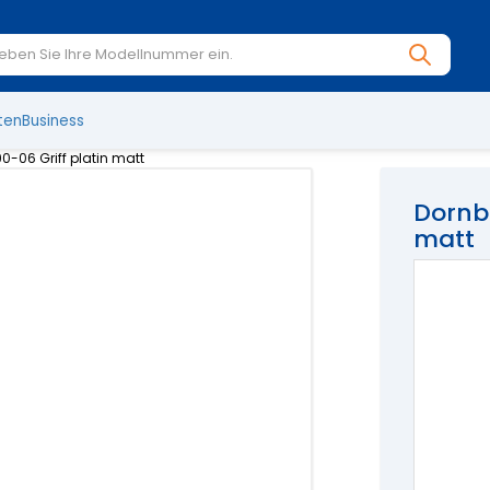
ten
Business
0-06 Griff platin matt
Dornbr
matt
Handgriff
Andere V
Hier 
€
497,50
€
44