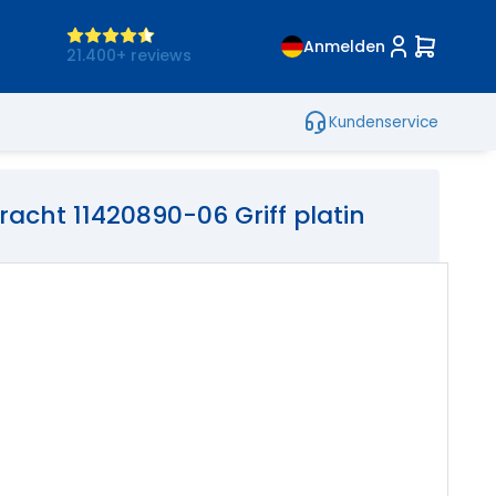
Anmelden
21.400+ reviews
Kundenservice
acht 11420890-06 Griff platin
ariante(n)
Anschauen
8,00
inkl. MwSt