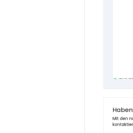
1 vo
An Woche
versandt
Nur Or
Liefer
Experte
Eine 9
Haben 
Mit den n
kontaktie